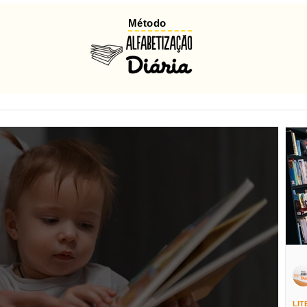
Método
LIT