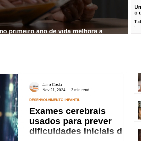
Um
o 
Tud
liv
s no primeiro ano de vida melhora a
fáci
Jairo Costa
Nov 21, 2024
3 min read
DESENVOLVIMENTO INFANTIL
Exames cerebrais
usados para prever
dificuldades iniciais de