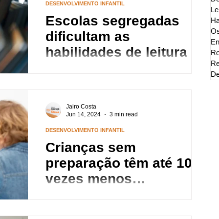
DESENVOLVIMENTO INFANTIL
Le
Escolas segregadas
Ha
Os
dificultam as
En
habilidades de leitura
Ro
Re
As crianças de famílias com baixos
De
rendimentos, que frequentam escolas onde a
população minoritária excede 75% do número
de alunos...
Jairo Costa
Jun 14, 2024
3 min read
DESENVOLVIMENTO INFANTIL
Crianças sem
preparação têm até 10
vezes menos
desempenho em leitura
Crianças com baixa preparação acadêmica
têm de 9 a 10 vezes mais probabilidade de ter