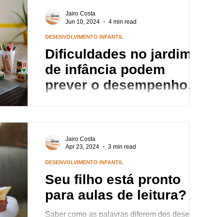
notas baixas em leitura 18 meses depois....
Jairo Costa
Jun 10, 2024
4 min read
DESENVOLVIMENTO INFANTIL
Dificuldades no jardim
de infância podem
prever o desempenho
acadêmico nas séries
A identificação de fatores que predizem
primárias
dificuldades acadêmicas durante o ensino
primário deverá ajudar a informar os esforços
para...
Jairo Costa
Apr 23, 2024
3 min read
DESENVOLVIMENTO INFANTIL
Seu filho está pronto
para aulas de leitura?
Saber como as palavras diferem dos desenhos