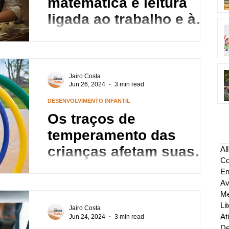
matemática e leitura
ligada ao trabalho e à
renda na idade adulta
A capacidade de matemática e leitura aos 7
anos pode estar ligada ao status
socioeconômico várias décadas mais tarde, de
acordo com uma...
Jairo Costa
Jun 26, 2024
3 min read
DESENVOLVIMENTO INFANTIL
Os traços de
temperamento das
crianças afetam suas
Al
Co
habilidades motoras
En
A idade e a participação em desportos
Av
organizados estão associadas às capacidades
Mé
motoras. Um estudo recente entre crianças dos
Lit
3 aos 7...
Jairo Costa
At
Jun 24, 2024
3 min read
De