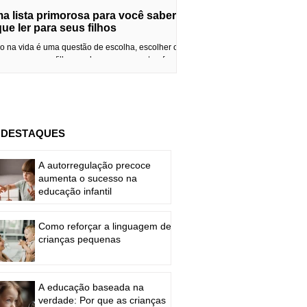
a lista primorosa para você saber
que ler para seus filhos
o na vida é uma questão de escolha, escolher os
ros para nossos filhos pode parecer uma tarefa
l, mas quem já tentou fazer isso...
DESTAQUES
A autorregulação precoce
aumenta o sucesso na
educação infantil
Como reforçar a linguagem de
crianças pequenas
A educação baseada na
verdade: Por que as crianças