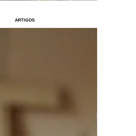
saber o que ler para seus filhos
ARTIGOS