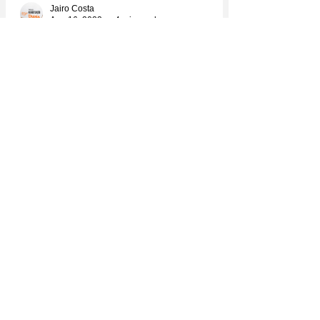
Jairo Costa
Aug 16, 2023
4 min read
A instrução fônica sistemática no ensino da
leitura faz com que o cérebro se reprograme
fisicamente
Um estudo com imagens do cérebro mostra evidências
de que a habilidade de decodificação fonológica está
diretamente relacionada não só à...
Jairo Costa
Jul 26, 2023
3 min read