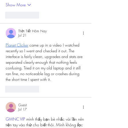
Show More
Like
Reply
Thời Tiết Hôm Nay
Jul 21
Planet Clicker
 came up in a video I watched 
recently so I went and checked it out. The 
interface is fairly clean, upgrades and stats are 
separated clearly enough that nothing feels 
confusing. Tried it on my old laptop and it still 
ran fine, no noticeable lag or crashes during 
the short time I spent with it.
Like
Reply
Guest
Jul 17
GMNC VIP
 mình thấy bạn bè nhắc vài lần nên 
tiện tay vào thử cho biết thôi. Mình không đọc 