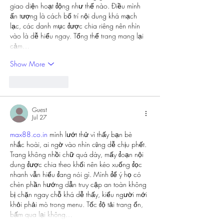
giao diện hoạt động như thế nào. Điều mình 
ấn tượng là cách bố trí nội dung khá mạch 
lạc, các danh mục được chia riêng nên nhìn 
vào là dễ hiểu ngay. Tổng thể trang mang lại 
cảm…
Show More
Like
Reply
Guest
Jul 27
max88.co.in
 mình lướt thử vì thấy bạn bè 
nhắc hoài, ai ngờ vào nhìn cũng dễ chịu phết. 
Trang không nhồi chữ quá dày, mấy đoạn nội 
dung được chia theo khối nên kéo xuống đọc 
nhanh vẫn hiểu đang nói gì. Mình để ý họ có 
chèn phần hướng dẫn truy cập an toàn không 
bị chặn ngay chỗ khá dễ thấy, kiểu người mới 
khỏi phải mò trong menu. Tốc độ tải trang ổn, 
bấm qua lại không…