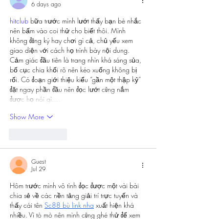
6 days ago
hitclub
 bữa trước mình lướt thấy bạn bè nhắc 
nên bấm vào coi thử cho biết thôi. Mình 
không đăng ký hay chơi gì cả, chủ yếu xem 
giao diện với cách họ trình bày nội dung. 
Cảm giác đầu tiên là trang nhìn khá sáng sủa, 
bố cục chia khối rõ nên kéo xuống không bị 
rối. Có đoạn giới thiệu kiểu “gần một thập kỷ” 
đặt ngay phần đầu nên đọc lướt cũng nắm 
được họ nói gì.…
Show More
Like
Reply
Guest
Jul 29
Hôm trước mình vô tình đọc được một vài bài 
chia sẻ về các nền tảng giải trí trực tuyến và 
thấy cái tên 
Sc88 bù link nha
 xuất hiện khá 
nhiều. Vì tò mò nên mình cũng ghé thử để xem 