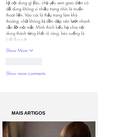
kỹ nội dung gì đâu, chủ yếu xem giao diện có 
dễ dùng không vì nhiều trang nhìn là muốn 
thoát liền. Vào cái là thấy trang làm khá 
thoáng, chữ không bị dồn dập nên lướt nhanh 
vẫn đỡ mỏi mắt. Mình thích kiểu họ chia nội 
dung thành từng khối rõ ràng, kéo xuống là 
biết đang ở…
Show More
Like
Reply
Show more comments
MAIS ARTIGOS