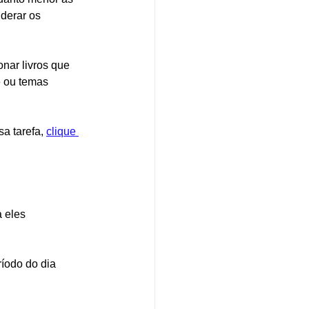
derar os 
nar livros que 
e ou temas 
a tarefa, 
clique 
 eles 
ríodo do dia 