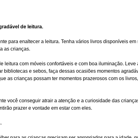
radável de leitura.
nte para enaltecer a leitura. Tenha vários livros disponíveis em 
a as crianças.  
e leitura com móveis confortáveis e com boa iluminação. Leve 
ar bibliotecas e sebos, faça dessas ocasiões momentos agradáv
que as crianças possam ter momentos prazerosos com os livros,
e você conseguir atrair a atenção e a curiosidade das crianças 
ntirão prazer e vontade em estar com eles. 
.
lher para as crianças precisam ser apropriados para a idade, 