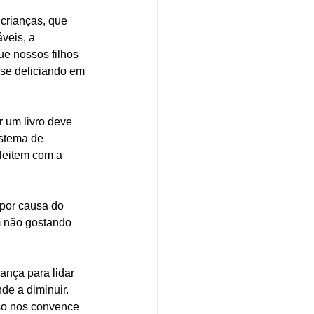
crianças, que 
veis, a 
e nossos filhos 
se deliciando em 
r um livro deve 
istema de 
leitem com a 
por causa do 
m não gostando 
nça para lidar 
de a diminuir. 
so nos convence 