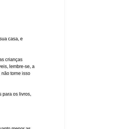
sua casa, e 
as crianças 
eis, lembre-se, a 
 não torne isso 
para os livros, 
quanto menor as 