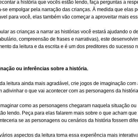
recontar a história que vocês estão lendo, faça perguntas a resp
-se empolgar pela narração das crianças. À medida que elas 
ável para você, elas também vão começar a aproveitar mais e
lar as crianças a narrar as histórias você estará ajudando o
 d
bulário, compreensão de frases e narrativas), este desenvolvim
ento da leitura e da escrita e é um dos preditores do sucesso
nação ou inferências sobre a história.
a leitura ainda mais agradável, crie jogos de imaginação com 
m adivinhar o que vai acontecer com as personagens da história.
a imaginar como as personagens chegaram naquela situação ou
o lendo. Peça para elas falarem mais sobre o que acham que 
teceria se as personagens ou cenários da história fossem difer
ários aspectos da leitura torna essa experiência mais interativ