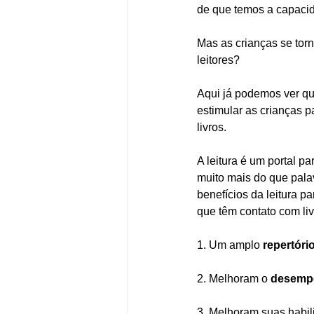
de que temos a capacid
Mas as crianças se tor
leitores? 
Aqui já podemos ver qu
estimular as crianças p
livros. 
A leitura é um portal p
muito mais do que palav
benefícios da leitura p
que têm contato com li
1. Um amplo 
repertóri
2. Melhoram o 
desemp
3. Melhoram suas habil