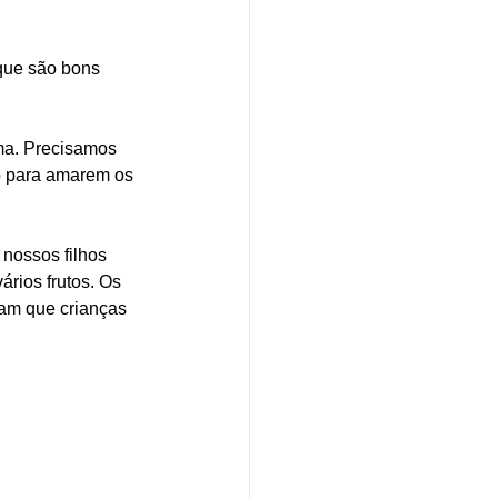
que são bons 
ma. Precisamos 
to para amarem os 
nossos filhos 
rios frutos. Os 
ram que crianças 