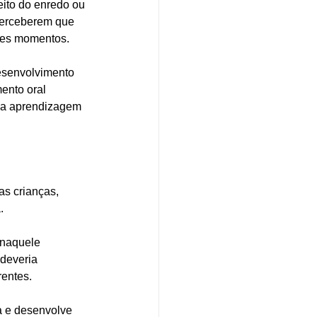
eito do enredo ou 
perceberem que 
sses momentos.
esenvolvimento 
ento oral 
 na aprendizagem 
as crianças, 
  
 naquele 
deveria 
entes. 
a e desenvolve 