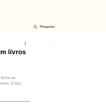
m livros
 forma de 
ivros. Então, 