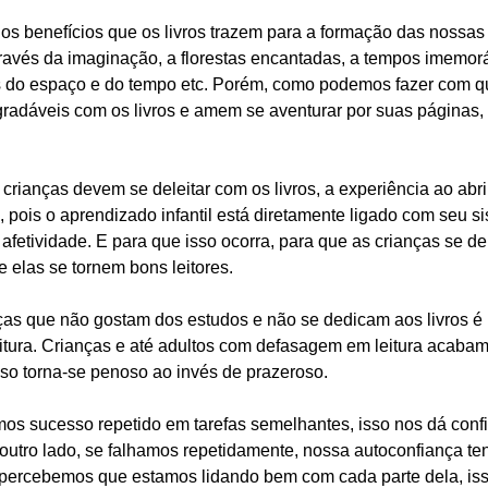
os benefícios que os livros trazem para a formação das nossas 
través da imaginação, a florestas encantadas, a tempos imemorá
s do espaço e do tempo etc. Porém, como podemos fazer com qu
radáveis com os livros e amem se aventurar por suas páginas, 
crianças devem se deleitar com os livros, a experiência ao abri
, pois o aprendizado infantil está diretamente ligado com seu s
fetividade. E para que isso ocorra, para que as crianças se de
e elas se tornem bons leitores. 
ças que não gostam dos estudos e não se dedicam aos livros é 
itura. Crianças e até adultos com defasagem em leitura acaba
sso torna-se penoso ao invés de prazeroso.
s sucesso repetido em tarefas semelhantes, isso nos dá confia
outro lado, se falhamos repetidamente, nossa autoconfiança ten
 percebemos que estamos lidando bem com cada parte dela, is