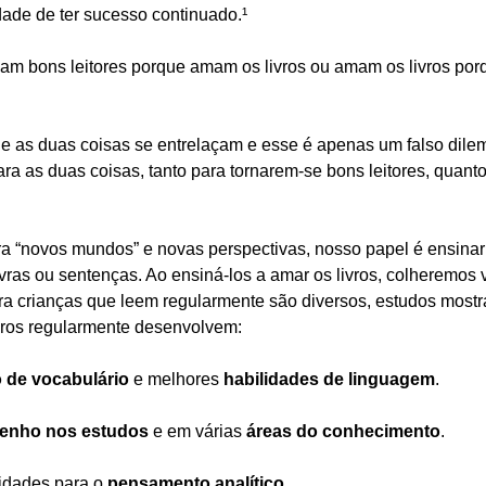
ade de ter sucesso continuado.¹
nam bons leitores porque amam os livros ou amam os livros por
e as duas coisas se entrelaçam e esse é apenas um falso dile
ara as duas coisas, tanto para tornarem-se bons leitores, quan
ara “novos mundos” e novas perspectivas, nosso papel é ensinar 
ras ou sentenças. Ao ensiná-los a amar os livros, colheremos vá
ara crianças que leem regularmente são diversos, estudos most
vros regularmente desenvolvem: 
o de vocabulário
 e melhores 
habilidades de linguagem
. 
enho nos estudos
 e em várias 
áreas do conhecimento
. 
idades para o 
pensamento analítico
. 