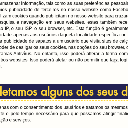
armazenar informação, tais como as suas preferências pessoai
amos publicidade de terceiros no nosso website como Face
izam cookies quando publicitam no nosso website para cruzare
squisa e navegação em seus websites, estes
também receb
 IP, o seu ISP, o seu browser, etc. Esta função é geralmente
idade apenas aos usuários daquela localidade específica ou 
r publicidade de sapatos a um usuário que visita sites de cal
der de desligar os seus cookies, nas opções do seu browser, 
ramas Antivírus. No entanto, isso poderá alterar a forma co
ros websites. Isso poderá afetar ou não permitir que faça log
.
letamos alguns dos seus
nas com o consentimento dos usuários e tratamos os mesmos 
te e pelo tempo necessário para que possamos atingir finali
ção e serviços.