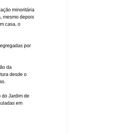
ação minoritária 
a, mesmo depois 
em casa, o 
segregadas por 
ção da 
tura desde o 
as. 
o do Jardim de 
culadas em 