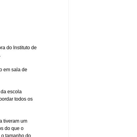
a do Instituto de 
 
no em sala de 
 da escola 
bordar todos os 
a tiveram um 
os do que o 
 o tamanho do 