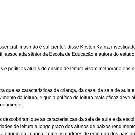
sencial, mas não é suficiente”, disse Kirsten Kainz, investigador
il, associada sênior da Escola de Educação e autora do estudo.
as e políticas atuais de ensino de leitura visam melhorar o ensi
ra que as características da criança, da casa, da sala de aula e
imento da leitura, e que a política de leitura mais eficaz deve a
aneamente.”  
 descobriram que as características da sala de aula e da escol
dades de leitura a longo prazo dos alunos de baixos rendiment
 a origem da criança, como os padrões de emprego dos pais ou