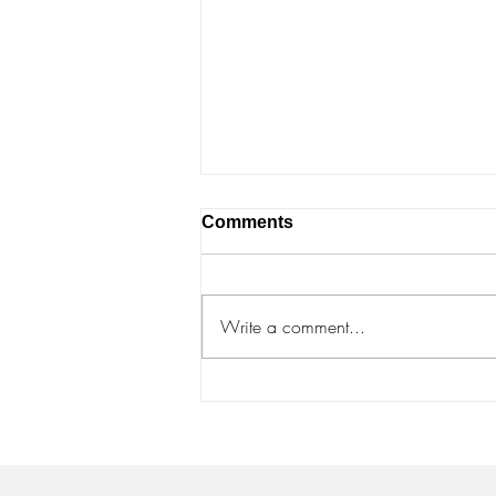
Comments
Write a comment...
Crianças sem preparação
têm até 10 vezes menos
desempenho em leitura