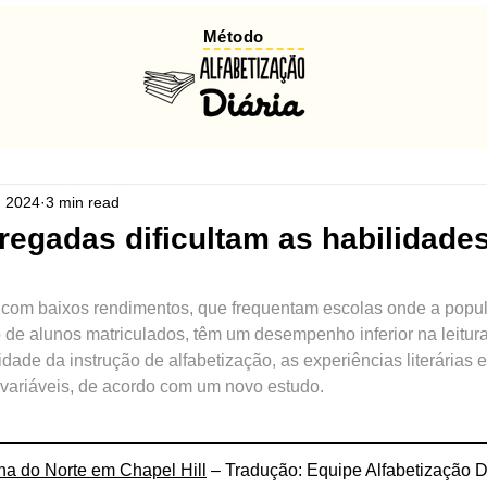
Método
, 2024
3 min read
regadas dificultam as habilidade
s com baixos rendimentos, que frequentam escolas onde a popul
e alunos matriculados, têm um desempenho inferior na leitur
idade da instrução de alfabetização, as experiências literárias 
s variáveis, de acordo com um novo estudo.
na do Norte em Chapel Hill
 – Tradução: Equipe Alfabetização Di