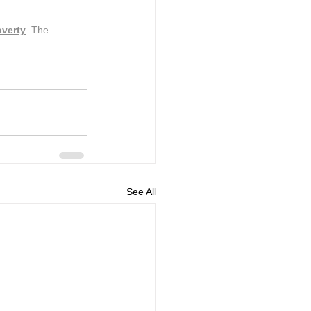
overty
. The 
See All