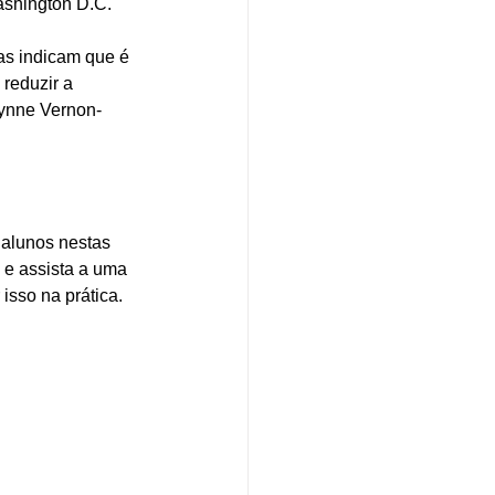
ashington D.C. 
as indicam que é 
reduzir a 
Lynne Vernon-
 alunos nestas 
 e assista a uma 
sso na prática. 