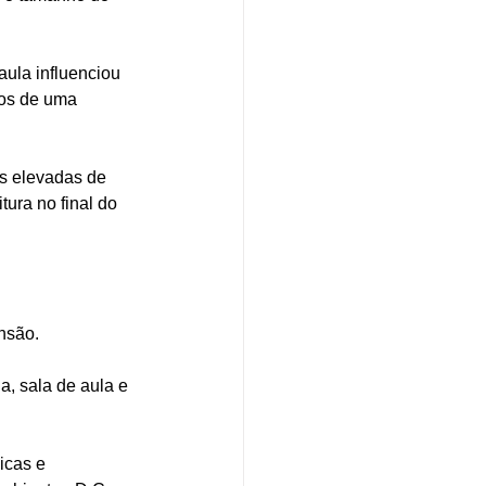
ula influenciou 
os de uma 
s elevadas de 
ura no final do 
nsão. 
a, sala de aula e 
icas e 