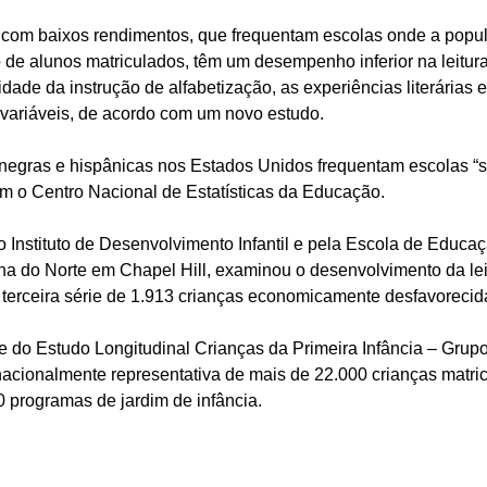
s com baixos rendimentos, que frequentam escolas onde a popul
e alunos matriculados, têm um desempenho inferior na leitur
idade da instrução de alfabetização, as experiências literárias 
 variáveis, de acordo com um novo estudo. 
 negras e hispânicas nos Estados Unidos frequentam escolas “
om o Centro Nacional de Estatísticas da Educação. 
o Instituto de Desenvolvimento Infantil e pela Escola de Educa
na do Norte em Chapel Hill, examinou o desenvolvimento da lei
a terceira série de 1.913 crianças economicamente desfavorecid
e do Estudo Longitudinal Crianças da Primeira Infância – Grup
nacionalmente representativa de mais de 22.000 crianças matri
programas de jardim de infância. 