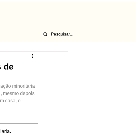
s de
ação minoritária 
a, mesmo depois 
em casa, o 
ária. 