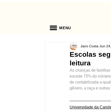
MENU
Jairo Costa
Jun 24
Escolas seg
leitura
As crianças de família
excede 75% do número d
de contabilizada a qual
gênero, a raça e outra
Universidade da Caroli