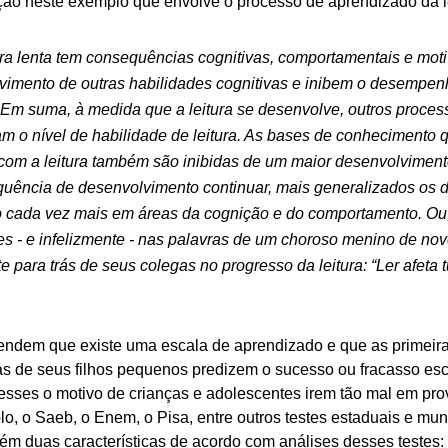
nção neste exemplo que envolve o processo de aprendizado da le
ura lenta tem consequências cognitivas, comportamentais e mot
vimento de outras habilidades cognitivas e inibem o desempen
 Em suma, à medida que a leitura se desenvolve, outros process
iam o nível de habilidade de leitura. As bases de conhecimento 
 com a leitura também são inibidas de um maior desenvolviment
uência de desenvolvimento continuar, mais generalizados os dé
o cada vez mais em áreas da cognição e do comportamento. Ou,
s - e infelizmente - nas palavras de um choroso menino de nov
e para trás de seus colegas no progresso da leitura: “Ler afeta 
endem que existe uma escala de aprendizado e que as primeira
s de seus filhos pequenos predizem o sucesso ou fracasso escol
 esses o motivo de crianças e adolescentes irem tão mal em pro
o, o Saeb, o Enem, o Pisa, entre outros testes estaduais e muni
bém duas características de acordo com análises desses testes: 