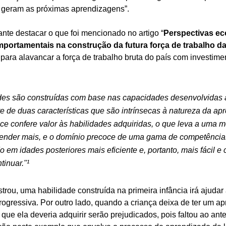
s geram as próximas aprendizagens”. 
ante destacar o que foi mencionado no artigo “
Perspectivas ec
portamentais na construção da futura força de trabalho d
 para alavancar a força de trabalho bruta do país com investim
es são construídas com base nas capacidades desenvolvidas a
re de duas características que são intrínsecas à natureza da ap
e confere valor às habilidades adquiridas, o que leva a uma m
render mais, e o domínio precoce de uma gama de competência
 em idades posteriores mais eficiente e, portanto, mais fácil e
tinuar."¹
ou, uma habilidade construída na primeira infância irá ajudar a
ogressiva. Por outro lado, quando a criança deixa de ter um ap
ue ela deveria adquirir serão prejudicados, pois faltou ao anter