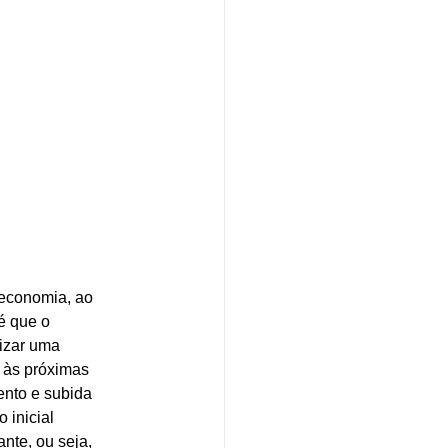
 economia, ao 
é que o 
lizar uma 
e às próximas 
ento e subida 
 inicial 
nte, ou seja, 