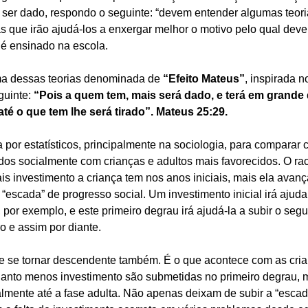
a ser dado, respondo o seguinte: “devem entender algumas teori
s que irão ajudá-los a enxergar melhor o motivo pelo qual dev
 é ensinado na escola. 
uma dessas teorias denominada de 
“Efeito Mateus”
, inspirada n
guinte: 
“Pois a quem tem, mais será dado, e terá em grande 
té o que tem lhe será tirado”. Mateus 25:29. 
por estatísticos, principalmente na sociologia, para comparar c
os socialmente com crianças e adultos mais favorecidos. O raci
is investimento a criança tem nos anos iniciais, mais ela avanç
scada” de progresso social. Um investimento inicial irá ajudar
, por exemplo, e este primeiro degrau irá ajudá-la a subir o se
ro e assim por diante. 
e se tornar descendente também. É o que acontece com as cri
quanto menos investimento são submetidas no primeiro degrau, 
almente até a fase adulta. Não apenas deixam de subir a “escad