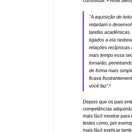
consolidar. Preste ate
"A aquisição de leit
retardam o desenvol
tarefas acadêmicas.
ligados a ela rastre
relações recíprocas
mais tempo essa seq
tornarão, penetrand
de forma mais simple
ficava frustrantement
você faz”.²
Depois que os pais ent
competências adquirida
mais fácil mostrar para
testes como, por exempl
mais fácil explicar tam