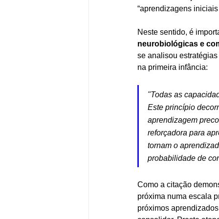
“aprendizagens iniciai
Neste sentido, é import
neurobiológicas e com
se analisou estratégias
na primeira infância:
"Todas as capacidad
Este princípio decor
aprendizagem precoc
reforçadora para ap
tornam o aprendizado
probabilidade de con
Como a citação demonstr
próxima numa escala pr
próximos aprendizados q