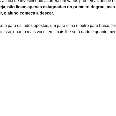
 a falta de investimento acarreta em vários problemas desde e
eja, não ficam apenas estagnadas no primeiro degrau, mas
ir, o aluno começa a descer.
scem para os lados opostos, um para cima e outro para baixo, 
or isso, quanto mais você tem, mais lhe será dado e quanto me