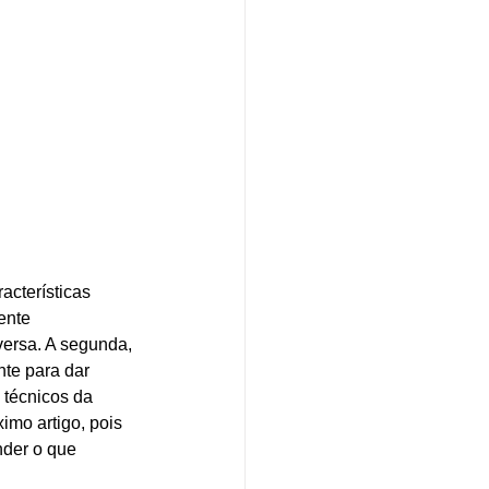
cterísticas 
ente 
versa. A segunda, 
te para dar 
 técnicos da 
imo artigo, pois 
nder o que 