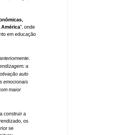
onômicas, 
a América
”, onde 
ento em educação 
nteriormente. 
rendizagem: a 
otivação auto 
s emocionais 
 com maior 
 construir a 
rendizado, os 
ior se 