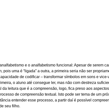
nalfabetismo e o analfabetismo funcional: Apesar de serem cara
, pois uma é “ligada” a outra, a primeira seria não ser propriam
 capacidade de codificar – transformar símbolos em sons e vice-
meira, o aluno até consegue ler, mas não com destreza suficien
al da leitura que é a compreensão, logo, fica preso aos aspectos
processo de compreensão textual. Isto pode ser tema de um próx
ância entender esse processo, a partir daí é possível compree
e seu filho.