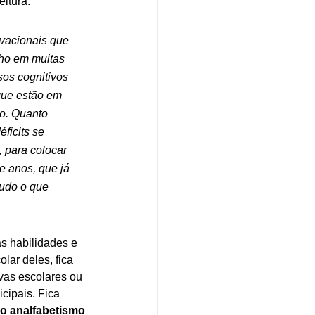
itura:
ivacionais que 
ho em muitas 
os cognitivos 
que estão em 
o. Quanto 
ficits se 
 para colocar 
e anos, que já 
tudo o que 
s habilidades e 
ar deles, fica 
vas escolares ou 
cipais. Fica 
o analfabetismo 