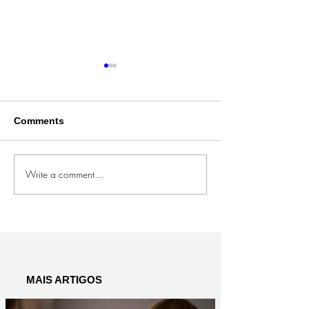
Comments
Write a comment...
Ondas cerebrais de
Por que as famí
bebês e de seus pais
importantes pa
sincronizam durante
Alfabetização
brincadeira
MAIS ARTIGOS