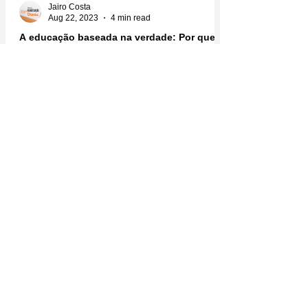
Jairo Costa
Aug 22, 2023
4 min read
A educação baseada na verdade: Por que
as crianças obedecem mais quem é
verdadeiro?
Um assunto badalado nos círculos familiares ou nas
escolas é a disciplina e a rotina, é consenso na
educação infantil que você não faz...
Jairo Costa
Aug 16, 2023
4 min read