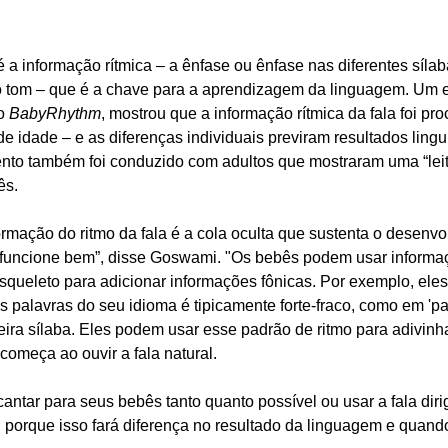
a informação rítmica – a ênfase ou ênfase nas diferentes sílab
o tom – que é a chave para a aprendizagem da linguagem. Um e
o 
BabyRhythm
, mostrou que a informação rítmica da fala foi pr
 idade – e as diferenças individuais previram resultados linguí
ento também foi conduzido com adultos que mostraram uma “leitu
ês. 
rmação do ritmo da fala é a cola oculta que sustenta o desenv
e funcione bem”, disse Goswami. "Os bebês podem usar informaç
ueleto para adicionar informações fônicas. Por exemplo, ele
s palavras do seu idioma é tipicamente forte-fraco, como em 'pa
eira sílaba. Eles podem usar esse padrão de ritmo para adivin
começa ao ouvir a fala natural. 
cantar para seus bebês tanto quanto possível ou usar a fala diri
 porque isso fará diferença no resultado da linguagem e quando