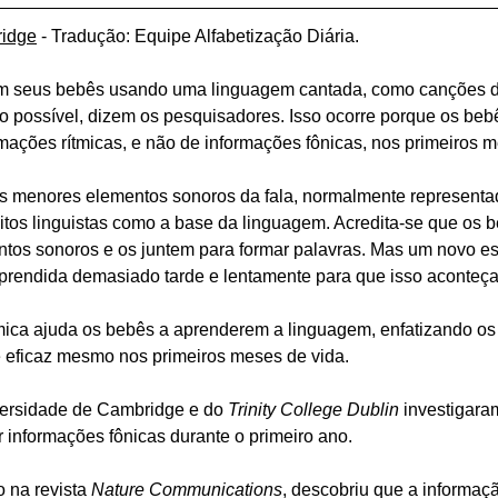
ridge
 - Tradução: Equipe Alfabetização Diária
.
om seus bebês usando uma linguagem cantada, como canções de
do possível, dizem os pesquisadores. Isso ocorre porque os be
ormações rítmicas, e não de informações fônicas, nos primeiros m
os menores elementos sonoros da fala, normalmente representad
itos linguistas como a base da linguagem. Acredita-se que os
os sonoros e os juntem para formar palavras. Mas um novo es
aprendida demasiado tarde e lentamente para que isso aconteça
tmica ajuda os bebês a aprenderem a linguagem, enfatizando os 
é eficaz mesmo nos primeiros meses de vida. 
ersidade de Cambridge e do 
Trinity College Dublin
 investigara
 informações fônicas durante o primeiro ano. 
 na revista 
Nature Communications
, descobriu que a informaçã