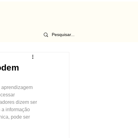
podem
a aprendizagem 
cessar 
adores dizem ser 
 a informação 
nica, pode ser 