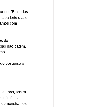
mundo. "Em todas 
ílaba forte duas 
lamos com 
os do 
ias não batem. 
mo. 
de pesquisa e 
u alunos, assim 
 eficiência, 
de demonstramos 