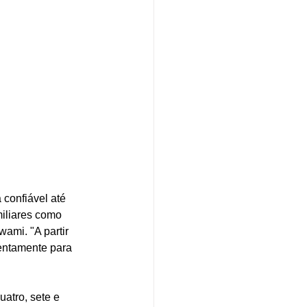
confiável até 
iliares como 
ami. "A partir 
lentamente para 
atro, sete e 