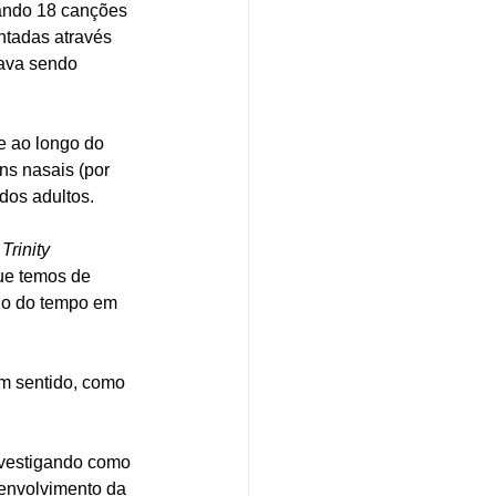
ando 18 canções 
ntadas através 
tava sendo 
e ao longo do 
ns nasais (por 
dos adultos. 
 
Trinity 
que temos de 
go do tempo em 
m sentido, como 
nvestigando como 
senvolvimento da 