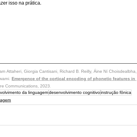
er isso na prática. 
am Attaheri, Giorgia Cantisani, Richard B. Reilly, Áine Ní Choisdealbha
swami.
Emergence of the cortical encoding of phonetic features in 
ure Communications, 2023.
volvimento da linguagem
desenvolvimento cognitivo
instrução fônica
guagem