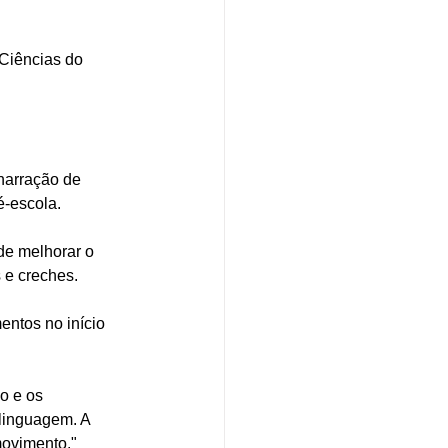
Ciências do 
narração de 
é-escola.
de melhorar o 
 e creches.
entos no início 
o e os 
linguagem. A 
movimento."