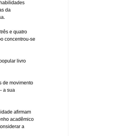
habilidades 
as da 
sa.
rês e quatro 
po concentrou-se 
opular livro 
as de movimento 
– a sua 
sidade afirmam 
penho acadêmico 
onsiderar a 