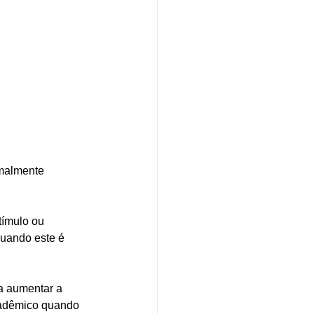
malmente 
ímulo ou 
quando este é 
a aumentar a 
cadêmico quando 