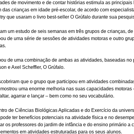
des de movimento e de contar histórias estimula as principais 
 das crianças em idade pré-escolar, de acordo com especialist
y que usaram o livro best-seller O Grúfalo durante sua pesqui
am um estudo de seis semanas em três grupos de crianças, de t
pou de uma série de sessões de atividades motoras e outro gru
as.
cipou de uma combinação de ambas as atividades, baseadas no p
son e Axel Scheffler, O Grúfalo.
scobriram que o grupo que participou em atividades combinad
s mostrou uma enorme melhoria nas suas capacidades motoras 
altar, agarrar e lançar – bem como no seu vocabulário.
ntro de Ciências Biológicas Aplicadas e do Exercício da univer
 pode ter benefícios potenciais na atividade física e no desem
ar os professores do jardim de infância e do ensino primário a c
ementos em atividades estruturadas para os seus alunos.