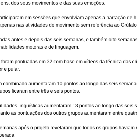
agens, dos seus movimentos e das suas emoções.
participaram em sessões que envolviam apenas a narração de his
u apenas nas atividades de movimento sem referência ao Grúfalo
iadas antes e depois das seis semanas, e também oito semanas
 habilidades motoras e de linguagem.
 foram pontuadas em 32 com base em vídeos da técnica das cr
r e pular.
o combinado aumentaram 10 pontos ao longo das seis semanas
pos ficaram entre três e seis pontos.
lidades linguísticas aumentaram 13 pontos ao longo das seis 
nto as pontuações dos outros grupos aumentaram entre quatro
 semanas após o projeto revelaram que todos os grupos haviam r
perada.