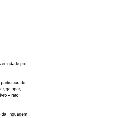
 em idade pré-
participou de 
r, galopar, 
ro – rato, 
o da linguagem 