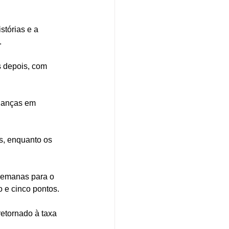
tórias e a 
.
 depois, com 
ianças em 
, enquanto os 
semanas para o 
 e cinco pontos.
etornado à taxa 