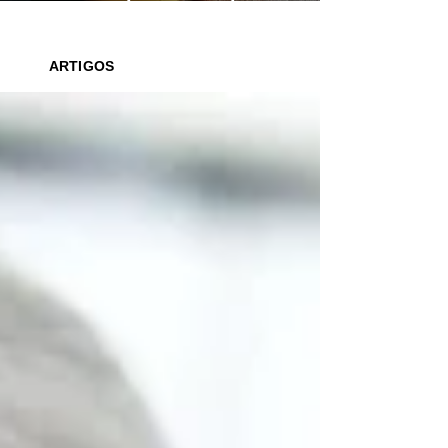
saber o que ler para seus filhos
ARTIGOS