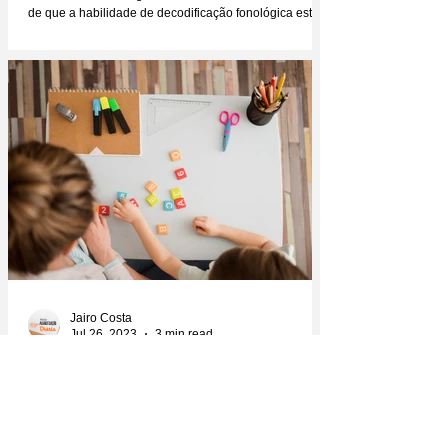
de que a habilidade de decodificação fonológica está
diretamente relacionada não só à...
Jairo Costa
Jul 26, 2023
3 min read
Decodificação, compreensão oral,
vocabulário: três habilidades essenciais de
alfabetização
Existem algumas habilidades que influenciam
diretamente a capacidade de leitura das crianças, a
decodificação (capacidade de reconhecer...