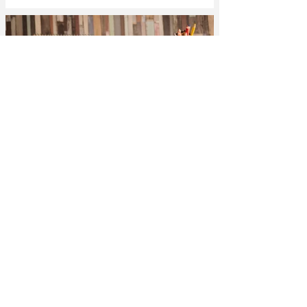
Jairo Costa
Jul 26, 2023
3 min read
Decodificação, compreensão oral,
vocabulário: três habilidades essenciais de
alfabetização
Existem algumas habilidades que influenciam
diretamente a capacidade de leitura das crianças, a
decodificação (capacidade de reconhecer...