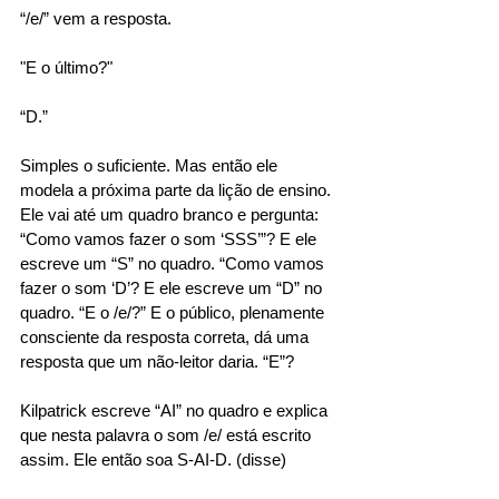
“/e/” vem a resposta. 
"E o último?" 
“D.” 
Simples o suficiente. Mas então ele 
modela a próxima parte da lição de ensino. 
Ele vai até um quadro branco e pergunta: 
“Como vamos fazer o som ‘SSS’”? E ele 
escreve um “S” no quadro. “Como vamos 
fazer o som ‘D’? E ele escreve um “D” no 
quadro. “E o /e/?” E o público, plenamente 
consciente da resposta correta, dá uma 
resposta que um não-leitor daria. “E”? 
Kilpatrick escreve “AI” no quadro e explica 
que nesta palavra o som /e/ está escrito 
assim. Ele então soa S-AI-D. (disse) 