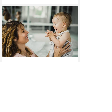
Jairo Costa
Oct 2, 2023
5 min read
Como reforçar a linguagem de crianças
pequenas
A linguagem é a base para o sucesso das crianças,
mas a pergunta é: Como eu posso estimular a
linguagem das crianças para que elas se...