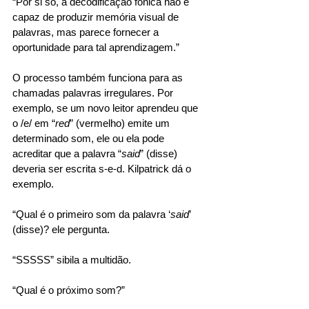
“Por si só, a decodificação fônica não é 
capaz de produzir memória visual de 
palavras, mas parece fornecer a 
oportunidade para tal aprendizagem.” 
O processo também funciona para as 
chamadas palavras irregulares. Por 
exemplo, se um novo leitor aprendeu que 
o /e/ em “
red
” (vermelho) emite um 
determinado som, ele ou ela pode 
acreditar que a palavra “
said
” (disse) 
deveria ser escrita s-e-d. Kilpatrick dá o 
exemplo. 
“Qual é o primeiro som da palavra ‘
said
’ 
(disse)? ele pergunta. 
“SSSSS” sibila a multidão. 
“Qual é o próximo som?” 