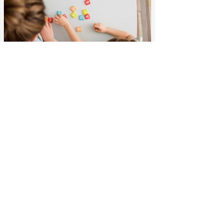
Jairo Costa
Jul 26, 2023
3 min read
Decodificação, compreensão oral,
vocabulário: três habilidades essenciais de
alfabetização
Existem algumas habilidades que influenciam
diretamente a capacidade de leitura das crianças, a
decodificação (capacidade de reconhecer...