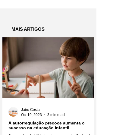
como a própria
aspirações ao 
paternidade
superior
MAIS ARTIGOS
Jairo Costa
Oct 19, 2023
3 min read
A autorregulação precoce aumenta o
sucesso na educação infantil