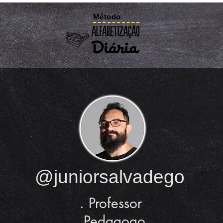
Método
@juniorsalvadego
. Professor
. Pedagogo