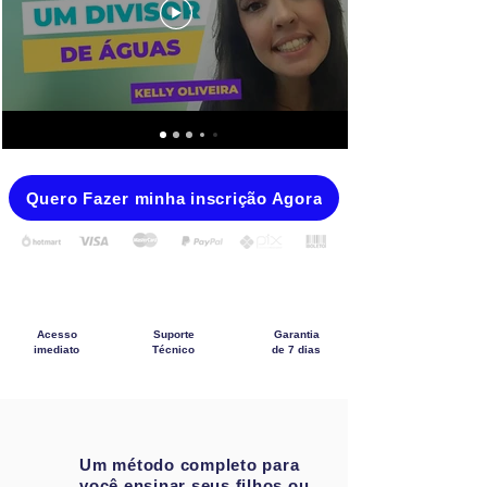
Quero Fazer minha inscrição Agora
Acesso
Suporte
Garantia
imediato
Técnico
de 7 dias
Um método completo para
você ensinar seus filhos ou