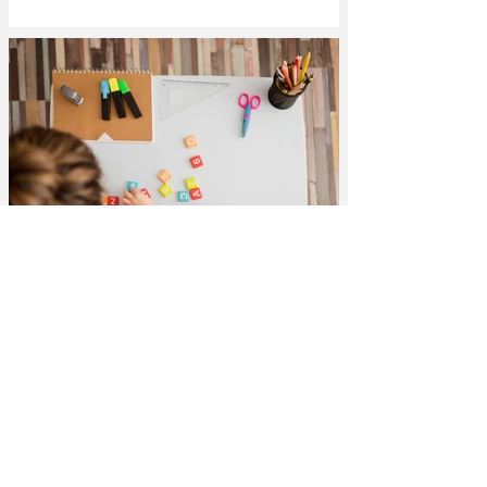
diretamente relacionada não só à...
Jairo Costa
Jul 26, 2023
3 min read
Decodificação, compreensão oral,
vocabulário: três habilidades essenciais de
alfabetização
Existem algumas habilidades que influenciam
diretamente a capacidade de leitura das crianças, a
decodificação (capacidade de reconhecer...